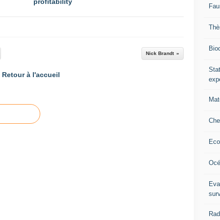
profitability
Fau
Thè
Biod
Nick Brandt
Stat
Retour à l'accueil
exp
Mat
Che
Eco
Océ
Eva
sur
Rad