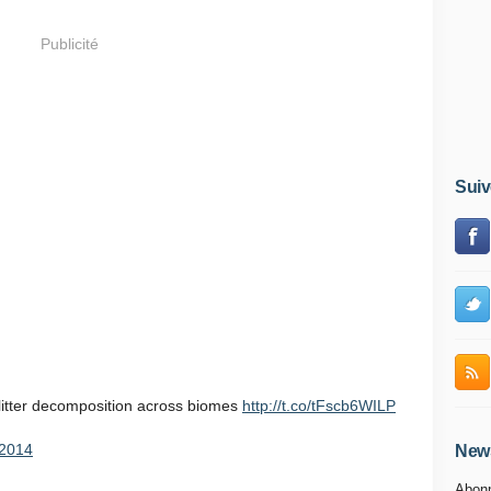
Publicité
Suiv
 litter decomposition across biomes
http://t.co/tFscb6WILP
 2014
News
Abonn