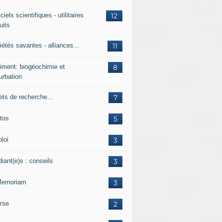
ciels scientifiques - utilitaires
12
uits
étés savantes - alliances...
11
iment: biogéochimie et
8
urbation
ets de recherche...
7
tos
5
loi
3
iant(e)s : conseils
3
Memoriam
3
rse
2