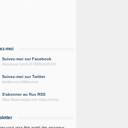
ez-moi
Suivez-moi sur Facebook
//facebook.com/126780964185420
Suivez-moi sur Twitter
//twitter.com/JMBonzom
S'abonner au flux RSS
https://bioecologie.over-blog.com/rss
letter
ez-vous pour être averti des nouveaux