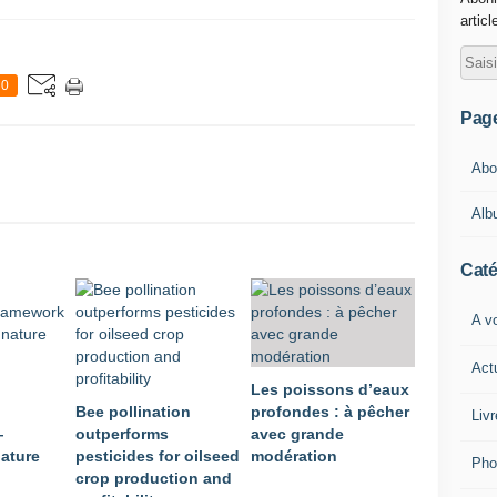
articl
0
Pag
Abou
Alb
Caté
A vo
Act
Les poissons d’eaux
Bee pollination
profondes : à pêcher
Livr
—
outperforms
avec grande
ature
pesticides for oilseed
modération
Pho
crop production and