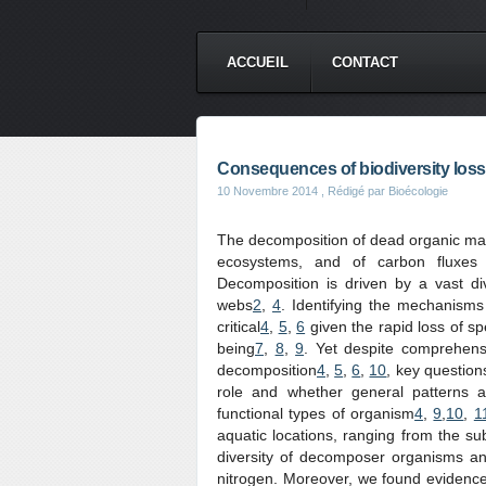
ACCUEIL
CONTACT
Consequences of biodiversity loss 
10 Novembre 2014
, Rédigé par Bioécologie
The decomposition of dead organic matt
ecosystems, and of carbon fluxes
Decomposition is driven by a vast di
webs
2
,
4
. Identifying the mechanisms 
critical
4
,
5
,
6
given the rapid loss of sp
being
7
,
8
,
9
. Yet despite comprehensi
decomposition
4
,
5
,
6
,
10
, key question
role and whether general patterns 
functional types of organism
4
,
9
,
10
,
1
aquatic locations, ranging from the sub
diversity of decomposer organisms and 
nitrogen. Moreover, we found evidence o