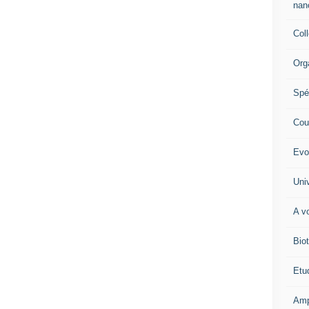
nano
Col
Org
Spé
Cour
Evo
Univ
A vo
Biot
Etud
Amp