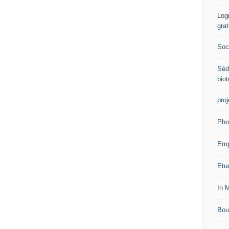
Logi
grat
Soci
Séd
biot
proj
Pho
Emp
Etud
In 
Bou