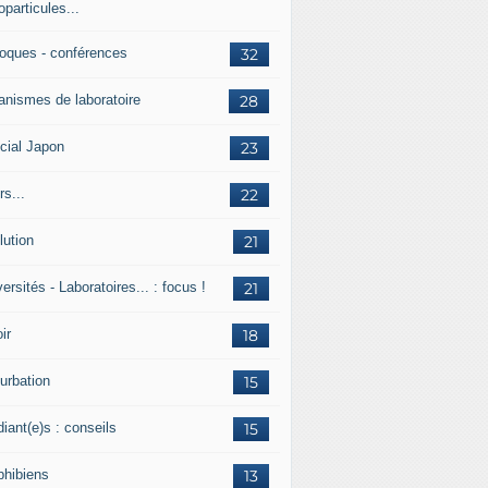
particules...
loques - conférences
32
anismes de laboratoire
28
cial Japon
23
s...
22
lution
21
ersités - Laboratoires... : focus !
21
ir
18
urbation
15
iant(e)s : conseils
15
hibiens
13