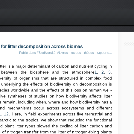
for litter decomposition across biomes
Publié dans
#Biodiversité
,
#Livres - revues - thèses - rapports...
er is a major determinant of carbon and nutrient cycling in
 between the biosphere and the atmosphere
1
,
2
,
3
.
versity of organisms that are structured in complex food
underlying the effects of biodiversity on decomposition is
ecies worldwide and the effects of this loss on human well-
ve syntheses of studies on how biodiversity affects litter
s remain, including when, where and how biodiversity has a
and mechanisms occur across ecosystems and different
1
,
12
. Here, in field experiments across five terrestrial and
arctic to the tropics, we show that reducing the functional
plant litter types slowed the cycling of litter carbon and
f nitrogen transfer from the litter of nitrogen-fixing plants