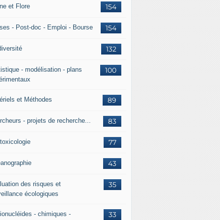
ne et Flore
154
ses - Post-doc - Emploi - Bourse
154
iversité
132
istique - modélisation - plans
100
érimentaux
ériels et Méthodes
89
rcheurs - projets de recherche...
83
toxicologie
77
anographie
43
luation des risques et
35
veillance écologiques
ionucléides - chimiques -
33