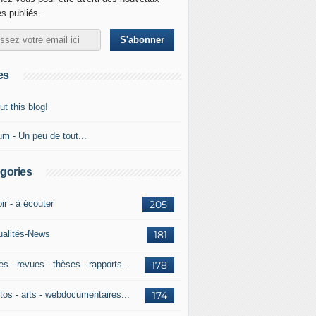
es publiés.
es
t this blog!
um - Un peu de tout...
gories
ir - à écouter
205
ualités-News
181
es - revues - thèses - rapports...
178
tos - arts - webdocumentaires...
174