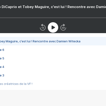
 DiCaprio et Tobey Maguire, c'est lui ! Rencontre avec Dam
bey Maguire, c'est lui ! Rencontre avec Damien Witecka
e 6
e 5
e 4
e 3
s créatrices de la VF !
e 2
e 1