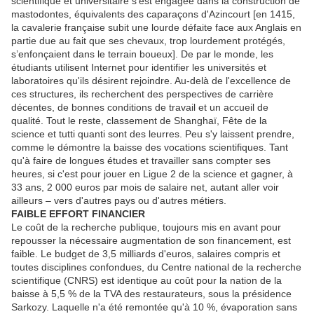
scientifique et universitaire s'est engagée dans la construction de
mastodontes, équivalents des caparaçons d'Azincourt [en 1415,
la cavalerie française subit une lourde défaite face aux Anglais en
partie due au fait que ses chevaux, trop lourdement protégés,
s’enfonçaient dans le terrain boueux]. De par le monde, les
étudiants utilisent Internet pour identifier les universités et
laboratoires qu'ils désirent rejoindre. Au-delà de l'excellence de
ces structures, ils recherchent des perspectives de carrière
décentes, de bonnes conditions de travail et un accueil de
qualité. Tout le reste, classement de Shanghaï, Fête de la
science et tutti quanti sont des leurres. Peu s'y laissent prendre,
comme le démontre la baisse des vocations scientifiques. Tant
qu'à faire de longues études et travailler sans compter ses
heures, si c'est pour jouer en Ligue 2 de la science et gagner, à
33 ans, 2 000 euros par mois de salaire net, autant aller voir
ailleurs – vers d'autres pays ou d'autres métiers.
FAIBLE EFFORT FINANCIER
Le coût de la recherche publique, toujours mis en avant pour
repousser la nécessaire augmentation de son financement, est
faible. Le budget de 3,5 milliards d'euros, salaires compris et
toutes disciplines confondues, du Centre national de la recherche
scientifique (CNRS) est identique au coût pour la nation de la
baisse à 5,5 % de la TVA des restaurateurs, sous la présidence
Sarkozy. Laquelle n'a été remontée qu'à 10 %, évaporation sans