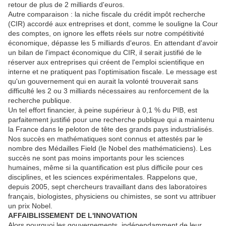
retour de plus de 2 milliards d'euros.
Autre comparaison : la niche fiscale du crédit impôt recherche
(CIR) accordé aux entreprises et dont, comme le souligne la Cour
des comptes, on ignore les effets réels sur notre compétitivité
économique, dépasse les 5 milliards d'euros. En attendant d'avoir
un bilan de l'impact économique du CIR, il serait justifié de le
réserver aux entreprises qui créent de l'emploi scientifique en
interne et ne pratiquent pas l'optimisation fiscale. Le message est
qu'un gouvernement qui en aurait la volonté trouverait sans
difficulté les 2 ou 3 milliards nécessaires au renforcement de la
recherche publique.
Un tel effort financier, à peine supérieur à 0,1 % du PIB, est
parfaitement justifié pour une recherche publique qui a maintenu
la France dans le peloton de tête des grands pays industrialisés.
Nos succès en mathématiques sont connus et attestés par le
nombre des Médailles Field (le Nobel des mathématiciens). Les
succès ne sont pas moins importants pour les sciences
humaines, même si la quantification est plus difficile pour ces
disciplines, et les sciences expérimentales. Rappelons que,
depuis 2005, sept chercheurs travaillant dans des laboratoires
français, biologistes, physiciens ou chimistes, se sont vu attribuer
un prix Nobel.
AFFAIBLISSEMENT DE L'INNOVATION
Alors pourquoi les gouvernements, indépendamment de leur