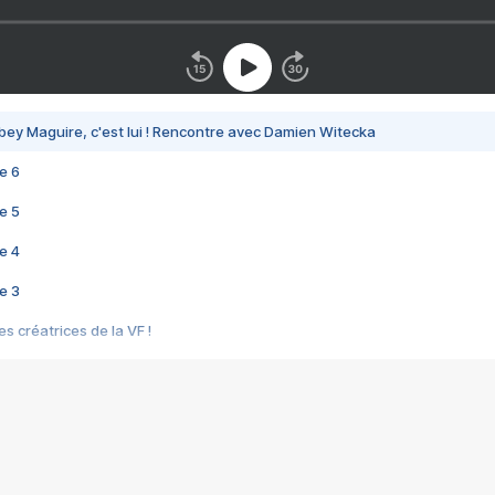
bey Maguire, c'est lui ! Rencontre avec Damien Witecka
e 6
e 5
e 4
e 3
s créatrices de la VF !
e 2
e 1
e Mektoub My Love arrive enfin ! Rencontre avec Shaïn Boumedine et Sal
i : après Toni en famille