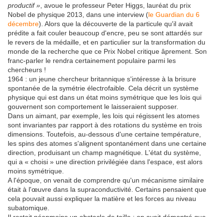
productif »
, avoue le professeur Peter Higgs, lauréat du prix
Nobel de physique 2013, dans une interview (
le Guardian du 6
décembre
). Alors que la découverte de la particule qu'il avait
prédite a fait couler beaucoup d'encre, peu se sont attardés sur
le revers de la médaille, et en particulier sur la transformation du
monde de la recherche que ce Prix Nobel critique âprement. Son
franc-parler le rendra certainement populaire parmi les
chercheurs !
1964 : un jeune chercheur britannique s'intéresse à la brisure
spontanée de la symétrie électrofaible. Cela décrit un système
physique qui est dans un état moins symétrique que les lois qui
gouvernent son comportement le laisseraient supposer.
Dans un aimant, par exemple, les lois qui régissent les atomes
sont invariantes par rapport à des rotations du système en trois
dimensions. Toutefois, au-dessous d'une certaine température,
les spins des atomes s'alignent spontanément dans une certaine
direction, produisant un champ magnétique. L'état du système,
qui a « choisi » une direction privilégiée dans l'espace, est alors
moins symétrique.
A l'époque, on venait de comprendre qu'un mécanisme similaire
était à l'œuvre dans la supraconductivité. Certains pensaient que
cela pouvait aussi expliquer la matière et les forces au niveau
subatomique.