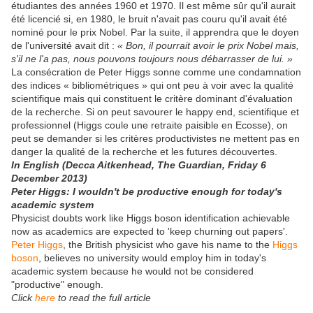
étudiantes des années 1960 et 1970. Il est même sûr qu'il aurait
été licencié si, en 1980, le bruit n'avait pas couru qu'il avait été
nominé pour le prix Nobel. Par la suite, il apprendra que le doyen
de l'université avait dit :
« Bon, il pourrait avoir le prix Nobel mais,
s'il ne l'a pas, nous pouvons toujours nous débarrasser de lui. »
La consécration de Peter Higgs sonne comme une condamnation
des indices « bibliométriques » qui ont peu à voir avec la qualité
scientifique mais qui constituent le critère dominant d'évaluation
de la recherche. Si on peut savourer le happy end, scientifique et
professionnel (Higgs coule une retraite paisible en Ecosse), on
peut se demander si les critères productivistes ne mettent pas en
danger la qualité de la recherche et les futures découvertes.
In English (Decca Aitkenhead, The Guardian, Friday 6
December 2013)
Peter Higgs: I wouldn't be productive enough for today's
academic system
Physicist doubts work like Higgs boson identification achievable
now as academics are expected to 'keep churning out papers'.
Peter Higgs
, the British physicist who gave his name to the
Higgs
boson
, believes no university would employ him in today's
academic system because he would not be considered
"productive" enough.
Click
here
to read the full article