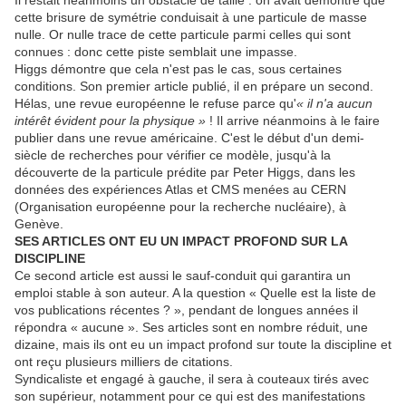
Il restait néanmoins un obstacle de taille : on avait démontré que
cette brisure de symétrie conduisait à une particule de masse
nulle. Or nulle trace de cette particule parmi celles qui sont
connues : donc cette piste semblait une impasse.
Higgs démontre que cela n'est pas le cas, sous certaines
conditions. Son premier article publié, il en prépare un second.
Hélas, une revue européenne le refuse parce qu'
« il n'a aucun
intérêt évident pour la physique »
! Il arrive néanmoins à le faire
publier dans une revue américaine. C'est le début d'un demi-
siècle de recherches pour vérifier ce modèle, jusqu'à la
découverte de la particule prédite par Peter Higgs, dans les
données des expériences Atlas et CMS menées au CERN
(Organisation européenne pour la recherche nucléaire), à
Genève.
SES ARTICLES ONT EU UN IMPACT PROFOND SUR LA
DISCIPLINE
Ce second article est aussi le sauf-conduit qui garantira un
emploi stable à son auteur. A la question « Quelle est la liste de
vos publications récentes ? », pendant de longues années il
répondra « aucune ». Ses articles sont en nombre réduit, une
dizaine, mais ils ont eu un impact profond sur toute la discipline et
ont reçu plusieurs milliers de citations.
Syndicaliste et engagé à gauche, il sera à couteaux tirés avec
son supérieur, notamment pour ce qui est des manifestations