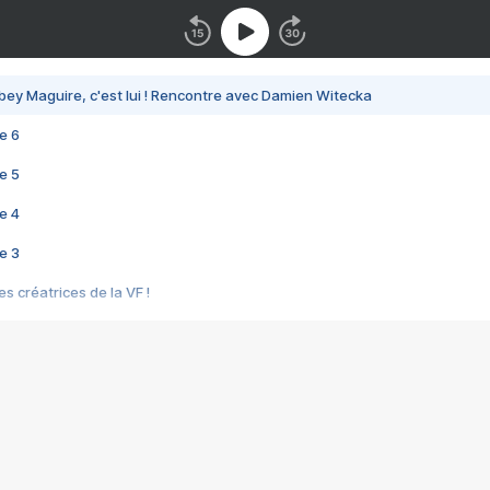
bey Maguire, c'est lui ! Rencontre avec Damien Witecka
e 6
e 5
e 4
e 3
s créatrices de la VF !
e 2
e 1
e Mektoub My Love arrive enfin ! Rencontre avec Shaïn Boumedine et Sal
i : après Toni en famille
elle réalise le bouleversant Dites lui que je l'aime