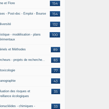
ne et Flore
154
ses - Post-doc - Emploi - Bourse
154
iversité
132
istique - modélisation - plans
100
érimentaux
ériels et Méthodes
89
rcheurs - projets de recherche...
83
toxicologie
77
anographie
43
luation des risques et
35
veillance écologiques
ionucléides - chimiques -
33