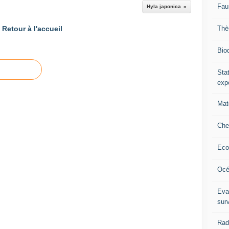
Fau
Hyla japonica
Thè
Retour à l'accueil
Biod
Stat
exp
Mat
Che
Eco
Océ
Eva
sur
Rad