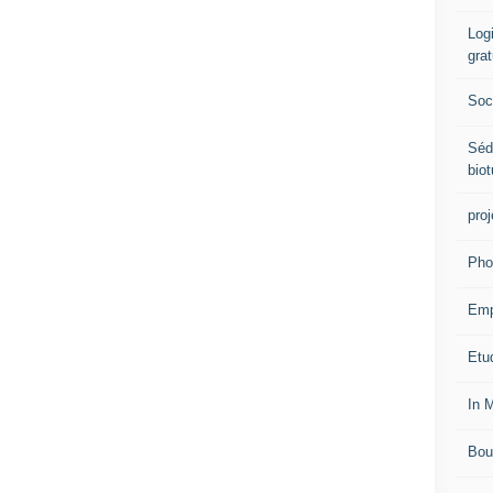
Logi
grat
Soci
Séd
biot
proj
Pho
Emp
Etud
In 
Bou