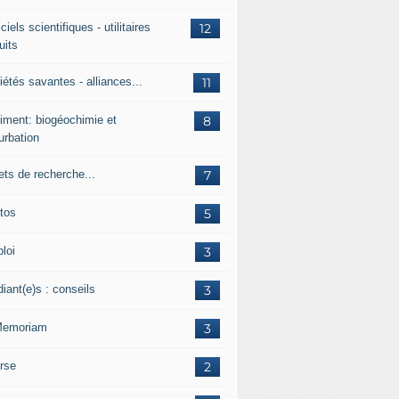
ciels scientifiques - utilitaires
12
uits
étés savantes - alliances...
11
iment: biogéochimie et
8
urbation
ets de recherche...
7
tos
5
loi
3
iant(e)s : conseils
3
Memoriam
3
rse
2