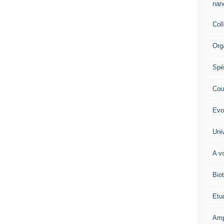
nano
Col
Org
Spé
Cour
Evo
Univ
A vo
Biot
Etud
Amp