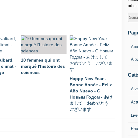
articl
Pag
Abou
Alb
albard,
10 femmes qui ont
 climat -
marqué l'histoire des
ge
sciences
Caté
Happy New Year -
Bonne Année - Feliz
A vo
Año Nuevo - С
Новым Годом - あけ
Act
まして おめでとう
ございます
Livr
Pho