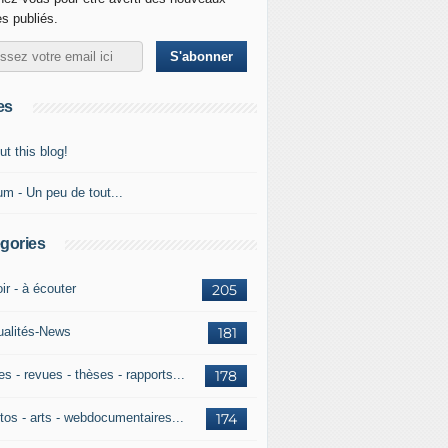
es publiés.
es
t this blog!
um - Un peu de tout...
gories
ir - à écouter
205
ualités-News
181
es - revues - thèses - rapports...
178
tos - arts - webdocumentaires...
174