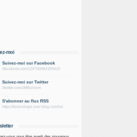
ez-moi
Suivez-moi sur Facebook
//facebook.com/126780964185420
Suivez-moi sur Twitter
//twitter.com/JMBonzom
S'abonner au flux RSS
https://bioecologie.over-blog.com/rss
letter
ez-vous pour être averti des nouveaux