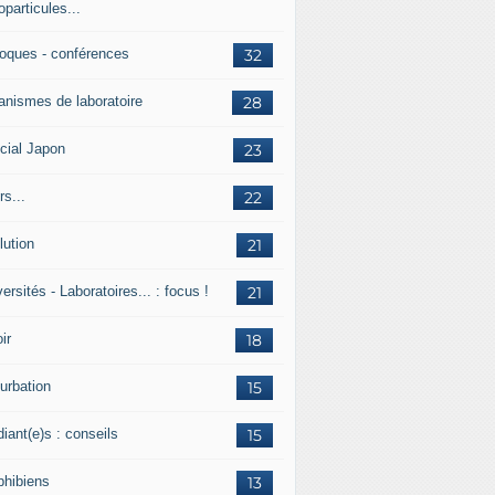
particules...
loques - conférences
32
anismes de laboratoire
28
cial Japon
23
s...
22
lution
21
ersités - Laboratoires... : focus !
21
ir
18
urbation
15
iant(e)s : conseils
15
hibiens
13