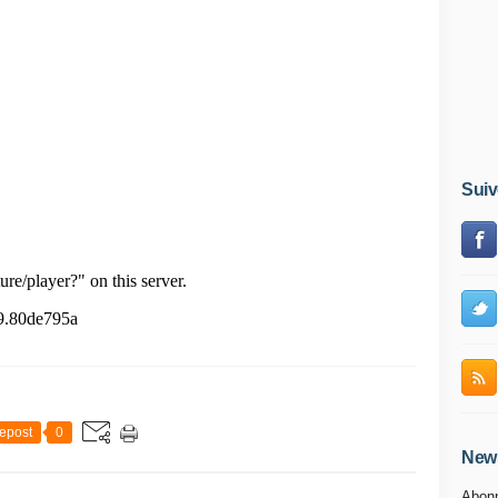
Suiv
epost
0
News
Abonn